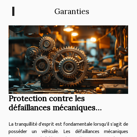
Garanties
Protection contre les
défaillances mécaniques
comprendre les subtilités des
La tranquillité d'esprit est fondamentale lorsqu'il s'agit de
garanties étendues
posséder un véhicule. Les défaillances mécaniques