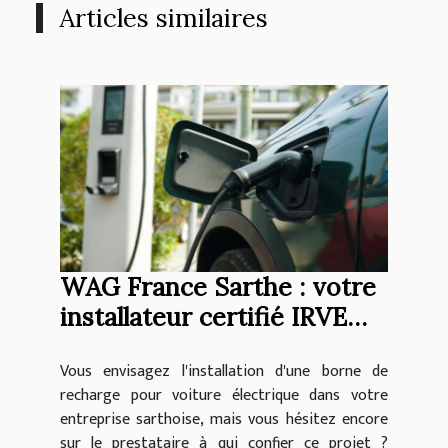
Articles similaires
WAG France Sarthe : votre
installateur certifié IRVE
pour les bornes de
Vous envisagez l'installation d'une borne de
recharge en entreprise
recharge pour voiture électrique dans votre
entreprise sarthoise, mais vous hésitez encore
sur le prestataire à qui confier ce projet ?