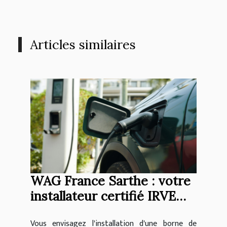
Articles similaires
WAG France Sarthe : votre
installateur certifié IRVE
pour les bornes de
Vous envisagez l'installation d'une borne de
recharge en entreprise