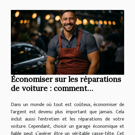
Économiser sur les réparations
de voiture : comment
sélectionner un garage
Dans un monde où tout est coûteux, économiser de
économique et fiable
l'argent est devenu plus important que jamais. Cela
inclut aussi l'entretien et les réparations de votre
voiture. Cependant, choisir un garage économique et
fiable peut s’avérer être un véritable casse-tête. Cet